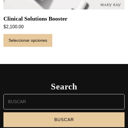
Clinical Solutions Booster
$
2,100.00
Este
Seleccionar opciones
producto
tiene
múltiples
variantes.
Las
opciones
se
Search
pueden
elegir
Buscar:
en
la
página
de
producto