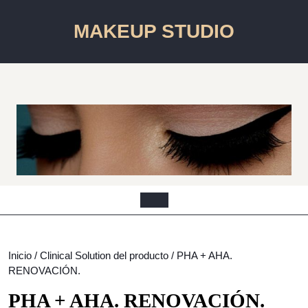
Saltar
al
MAKEUP STUDIO
contenido
Saltar
al
contenido
Botón
de
apertura
Inicio
/ Clinical Solution del producto / PHA + AHA.
RENOVACIÓN.
PHA + AHA. RENOVACIÓN.