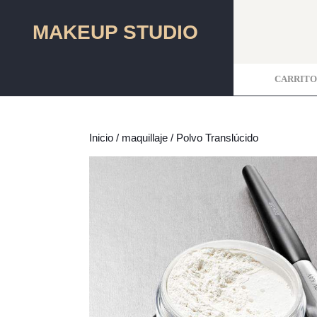
Saltar
al
MAKEUP STUDIO
contenido
Saltar
al
CARRITO
contenido
Inicio
/
maquillaje
/ Polvo Translúcido