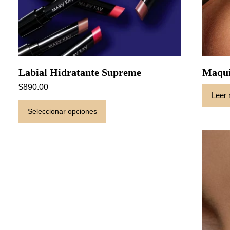
Labial Hidratante Supreme
Maqui
$
890.00
Leer
Este
Seleccionar opciones
producto
tiene
múltiples
variantes.
Las
opciones
se
pueden
elegir
en
la